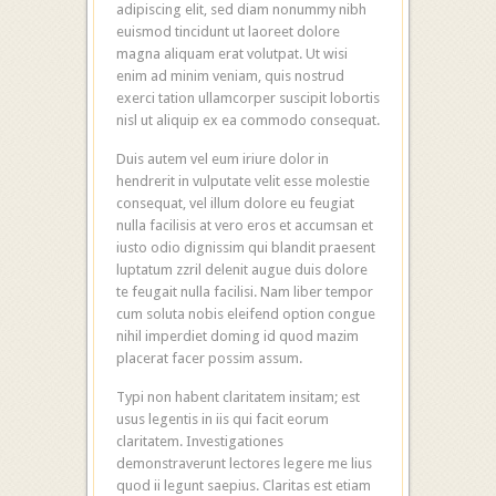
adipiscing elit, sed diam nonummy nibh
euismod tincidunt ut laoreet dolore
magna aliquam erat volutpat. Ut wisi
enim ad minim veniam, quis nostrud
exerci tation ullamcorper suscipit lobortis
nisl ut aliquip ex ea commodo consequat.
Duis autem vel eum iriure dolor in
hendrerit in vulputate velit esse molestie
consequat, vel illum dolore eu feugiat
nulla facilisis at vero eros et accumsan et
iusto odio dignissim qui blandit praesent
luptatum zzril delenit augue duis dolore
te feugait nulla facilisi. Nam liber tempor
cum soluta nobis eleifend option congue
nihil imperdiet doming id quod mazim
placerat facer possim assum.
Typi non habent claritatem insitam; est
usus legentis in iis qui facit eorum
claritatem. Investigationes
demonstraverunt lectores legere me lius
quod ii legunt saepius. Claritas est etiam