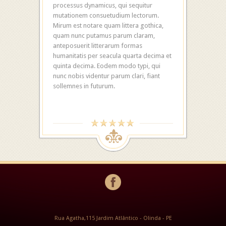
processus dynamicus, qui sequitur
mutationem consuetudium lectorum.
Mirum est notare quam littera gothica,
quam nunc putamus parum claram,
anteposuerit litterarum formas
humanitatis per seacula quarta decima et
quinta decima. Eodem modo typi, qui
nunc nobis videntur parum clari, fiant
sollemnes in futurum.
Rua Agatha,115 Jardim Atlântico - Olinda - PE