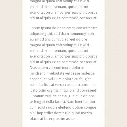
magna aliquam erat volutpat. Ut wisi
enim ad minim veniam, quis nostrud
exerci tation ullamcorper suscipit lobortis
nisl ut aliquip ex ea commodo consequat.
Lorem ipsum dolor sit amet, consectetuer
adipiscing elit, sed diam nonummy nibh
euismod tincidunt ut laoreet dolore
magna aliquam erat volutpat. Ut wisi
enim ad minim veniam, quis nostrud
exerci tation ullamcorper suscipit lobortis
nisl ut aliquip ex ea commodo consequat.
Duis autem vel eum iriure dolor in
hendrerit in vulputate velit esse molestie
consequat, vel illum dolore eu feugiat
nulla facilisis at vero eros et accumsan et
iusto odio dignissim qui blandit praesent
luptatum zzril delenit augue duis dolore
te feugait nulla facilisi. Nam liber tempor
cum soluta nobis eleifend option congue
nihil imperdiet doming id quod mazim
placerat facer possim assum.