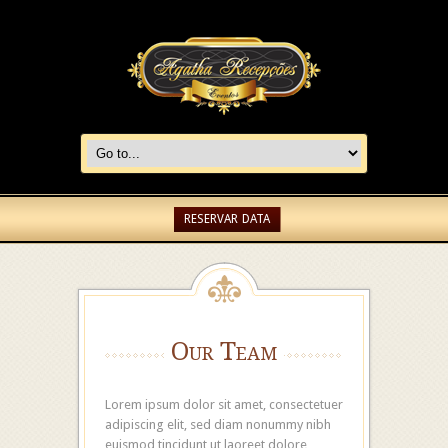
RESERVAR DATA
Our Team
Lorem ipsum dolor sit amet, consectetuer
adipiscing elit, sed diam nonummy nibh
euismod tincidunt ut laoreet dolore