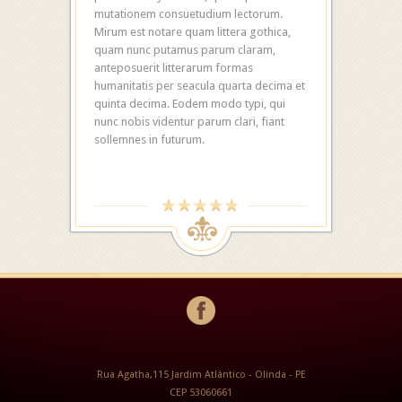
mutationem consuetudium lectorum.
Mirum est notare quam littera gothica,
quam nunc putamus parum claram,
anteposuerit litterarum formas
humanitatis per seacula quarta decima et
quinta decima. Eodem modo typi, qui
nunc nobis videntur parum clari, fiant
sollemnes in futurum.
Rua Agatha,115 Jardim Atlântico - Olinda - PE
CEP 53060661