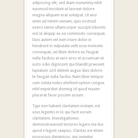
adipiscing elit, sed diam nonummy nibh
euismod tincidunt ut laoreet dolore
magna aliquam erat volutpat. Ut wisi
enim ad minim veniam, quis nostrud
exerci tation ullamcorper suscipit lobortis
nisl ut aliquip ex ea commodo consequat.
Duis autem vel eum iriure dolor in
hendrerit in vulputate velit esse molestie
consequat, vel illum dolore eu feugiat
nulla facilisis at vero eros et accumsan et
iusto odio dignissim qui blandit praesent
luptatum zzril delenit augue duis dolore
te feugait nulla facilisi. Nam liber tempor
cum soluta nobis eleifend option congue
nihil imperdiet doming id quod mazim
placerat facer possim assum.
Typi non habent claritatem insitam; est
usus legentis in iis qui facit eorum
claritatem. Investigationes
demonstraverunt lectores legere me lius
quod ii legunt saepius. Claritas est etiam
processus dynamicus, qui sequitur