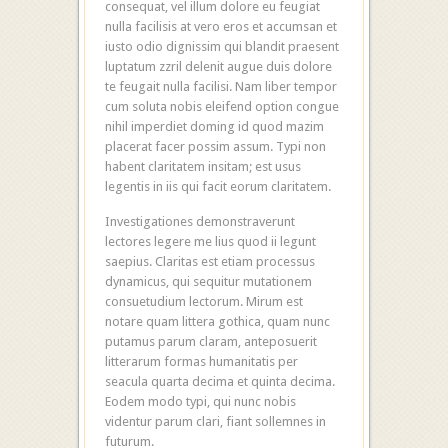
consequat, vel illum dolore eu feugiat
nulla facilisis at vero eros et accumsan et
iusto odio dignissim qui blandit praesent
luptatum zzril delenit augue duis dolore
te feugait nulla facilisi. Nam liber tempor
cum soluta nobis eleifend option congue
nihil imperdiet doming id quod mazim
placerat facer possim assum. Typi non
habent claritatem insitam; est usus
legentis in iis qui facit eorum claritatem.
Investigationes demonstraverunt
lectores legere me lius quod ii legunt
saepius. Claritas est etiam processus
dynamicus, qui sequitur mutationem
consuetudium lectorum. Mirum est
notare quam littera gothica, quam nunc
putamus parum claram, anteposuerit
litterarum formas humanitatis per
seacula quarta decima et quinta decima.
Eodem modo typi, qui nunc nobis
videntur parum clari, fiant sollemnes in
futurum.