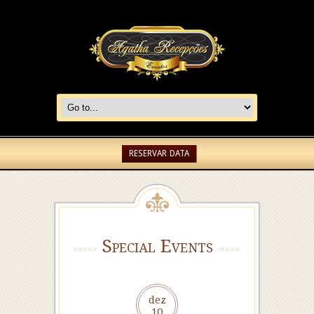
RESERVAR DATA
Special Events
dez
10