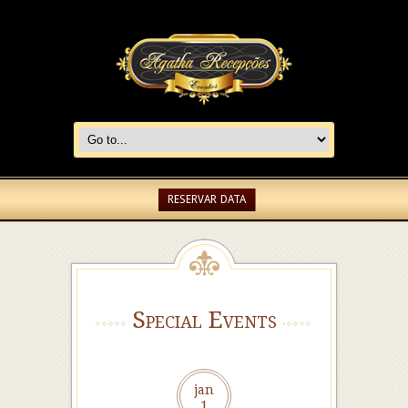
RESERVAR DATA
Special Events
jan
1