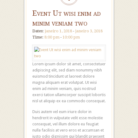
Event Ut wisi enim ad
minim veniam two
Dates:
janeiro 1, 2018
-
janeiro 3, 2018
Time:
8:00 pm
-
10:00 pm
Lorem ipsum dolor sit amet, consectetuer
adipiscing elit, sed diam nonummy nibh
euismod tincidunt ut laoreet dolore
magna aliquam erat volutpat. Ut wisi
enim ad minim veniam, quis nostrud
exerci tation ullamcorper suscipit lobortis
nisl ut aliquip ex ea commodo consequat.
Duis autem vel eum iriure dolor in
hendrerit in vulputate velit esse molestie
consequat, vel illum dolore eu feugiat
nulla facilisis at vero eros et accumsan et
iusto odio dignissim qui blandit praesent