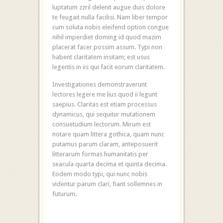
luptatum zzril delenit augue duis dolore
te feugait nulla facilisi. Nam liber tempor
cum soluta nobis eleifend option congue
nihil imperdiet doming id quod mazim
placerat facer possim assum. Typi non
habent claritatem insitam; est usus
legentis in iis qui facit eorum claritatem.
Investigationes demonstraverunt
lectores legere me lius quod ii legunt
saepius. Claritas est etiam processus
dynamicus, qui sequitur mutationem
consuetudium lectorum. Mirum est
notare quam littera gothica, quam nunc
putamus parum claram, anteposuerit
litterarum formas humanitatis per
seacula quarta decima et quinta decima.
Eodem modo typi, qui nunc nobis
videntur parum clari, fiant sollemnes in
futurum.