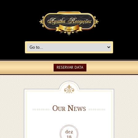
RESERVAR DATA
Our News
dez
18