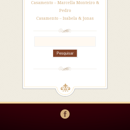
Casamento – Marcella Monteiro &
Pedro
Casamento – Isabela & Jonas